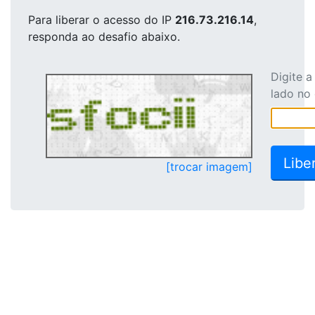
Para liberar o acesso
do IP
216.73.216.14
,
responda ao desafio abaixo.
Digite 
lado no
[trocar imagem]