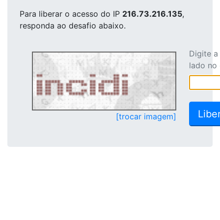
Para liberar o acesso
do IP
216.73.216.135
,
responda ao desafio abaixo.
Digite 
lado no
[trocar imagem]