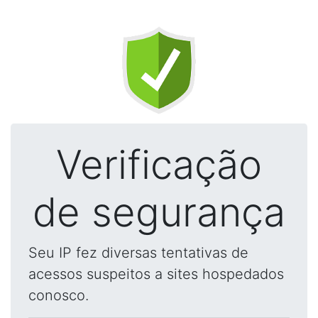
Verificação
de segurança
Seu IP fez diversas tentativas de
acessos suspeitos a sites hospedados
conosco.