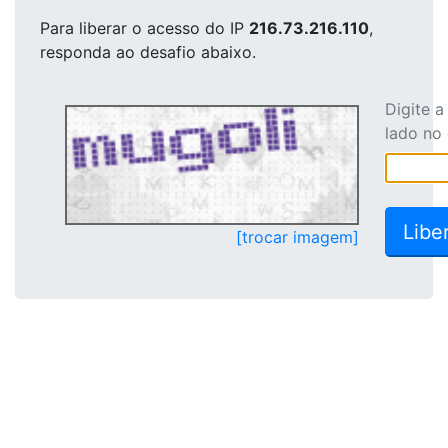
Para liberar o acesso
do IP
216.73.216.110
,
responda ao desafio abaixo.
Digite 
lado no
[trocar imagem]