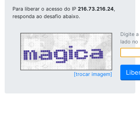
Para liberar o acesso
do IP
216.73.216.24
,
responda ao desafio abaixo.
Digite 
lado no
[trocar imagem]