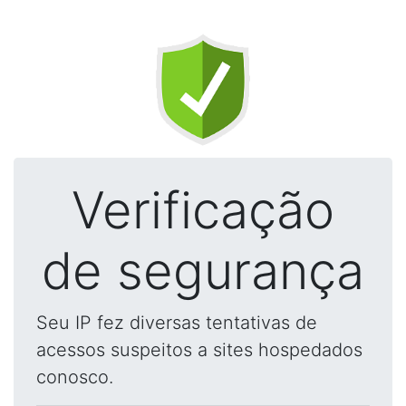
Verificação
de segurança
Seu IP fez diversas tentativas de
acessos suspeitos a sites hospedados
conosco.