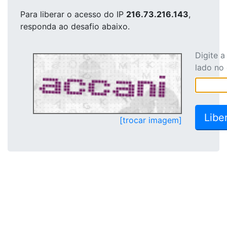
Para liberar o acesso
do IP
216.73.216.143
,
responda ao desafio abaixo.
Digite 
lado no
[trocar imagem]