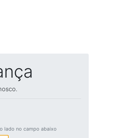
ança
nosco.
ao lado no campo abaixo