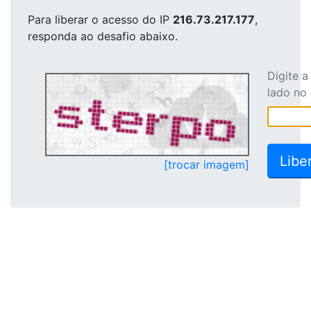
Para liberar o acesso
do IP
216.73.217.177
,
responda ao desafio abaixo.
Digite 
lado no
[trocar imagem]