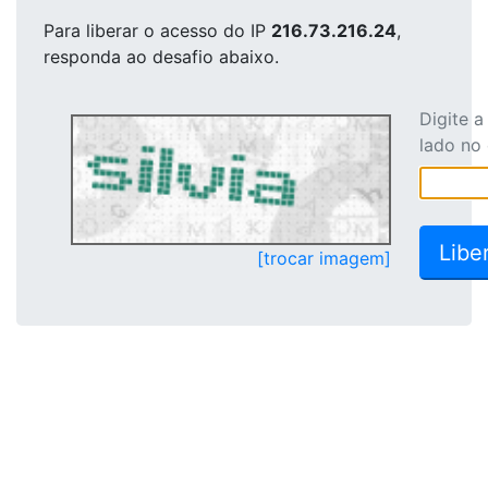
Para liberar o acesso
do IP
216.73.216.24
,
responda ao desafio abaixo.
Digite 
lado no
[trocar imagem]