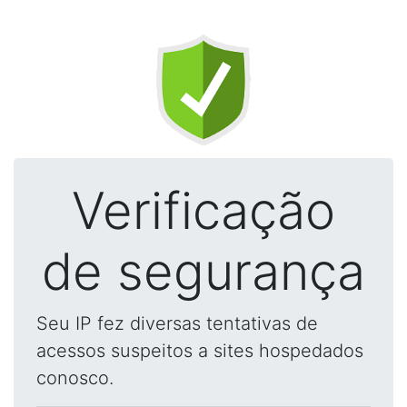
Verificação
de segurança
Seu IP fez diversas tentativas de
acessos suspeitos a sites hospedados
conosco.