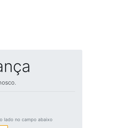
ança
nosco.
ao lado no campo abaixo