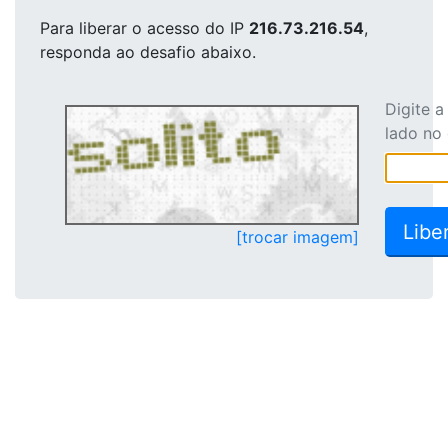
Para liberar o acesso
do IP
216.73.216.54
,
responda ao desafio abaixo.
Digite 
lado no
[trocar imagem]