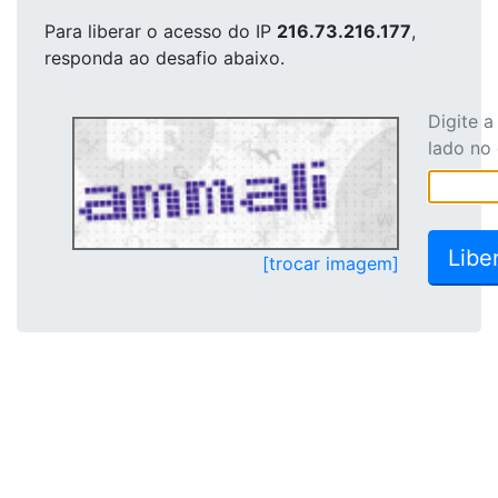
Para liberar o acesso
do IP
216.73.216.177
,
responda ao desafio abaixo.
Digite 
lado no
[trocar imagem]