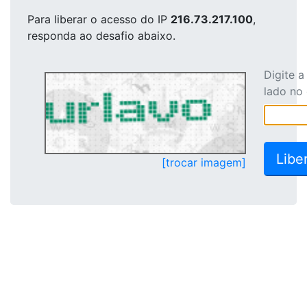
Para liberar o acesso
do IP
216.73.217.100
,
responda ao desafio abaixo.
Digite 
lado no
[trocar imagem]