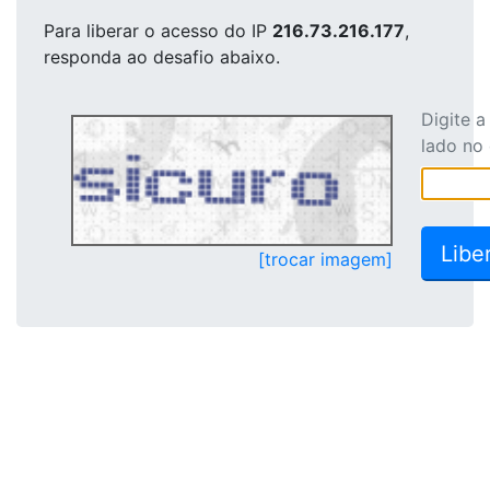
Para liberar o acesso
do IP
216.73.216.177
,
responda ao desafio abaixo.
Digite 
lado no
[trocar imagem]