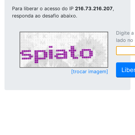
Para liberar o acesso
do IP
216.73.216.207
,
responda ao desafio abaixo.
Digite 
lado no
[trocar imagem]