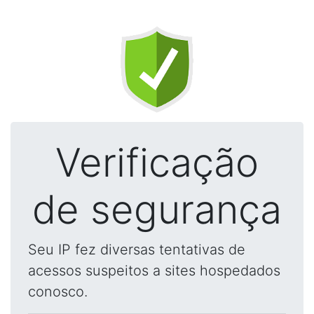
Verificação
de segurança
Seu IP fez diversas tentativas de
acessos suspeitos a sites hospedados
conosco.