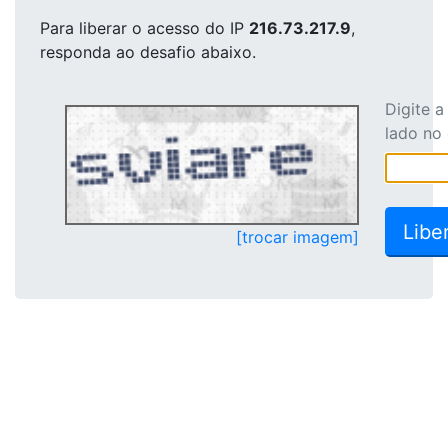
Para liberar o acesso
do IP
216.73.217.9
,
responda ao desafio abaixo.
Digite 
lado no
[trocar imagem]