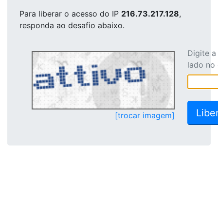
Para liberar o acesso
do IP
216.73.217.128
,
responda ao desafio abaixo.
Digite 
lado no
[trocar imagem]