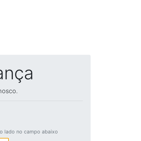
ança
nosco.
ao lado no campo abaixo