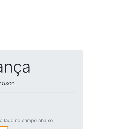
ança
nosco.
ao lado no campo abaixo