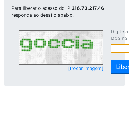
Para liberar o acesso
do IP
216.73.217.46
,
responda ao desafio abaixo.
Digite 
lado no
[trocar imagem]