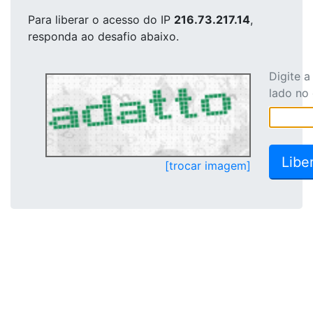
Para liberar o acesso
do IP
216.73.217.14
,
responda ao desafio abaixo.
Digite 
lado no
[trocar imagem]