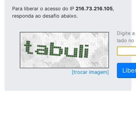
Para liberar o acesso
do IP
216.73.216.105
,
responda ao desafio abaixo.
Digite 
lado no
[trocar imagem]