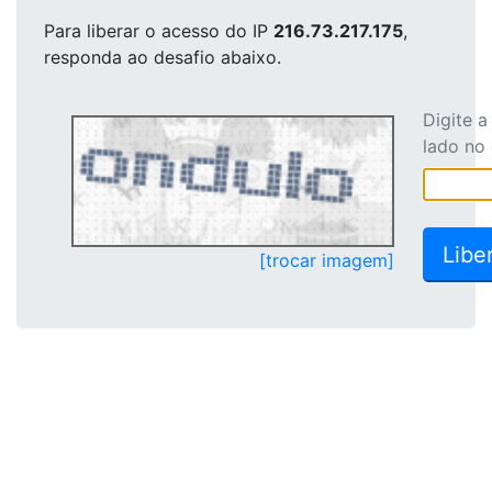
Para liberar o acesso
do IP
216.73.217.175
,
responda ao desafio abaixo.
Digite 
lado no
[trocar imagem]