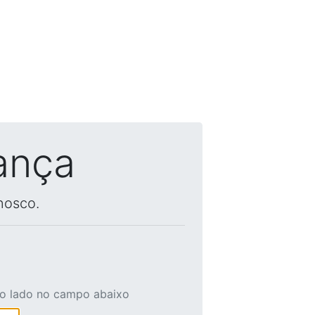
ança
nosco.
ao lado no campo abaixo