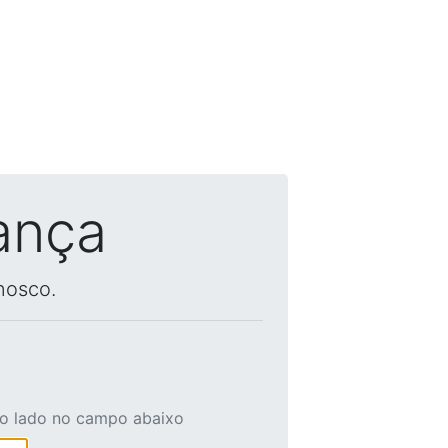
ança
nosco.
ao lado no campo abaixo