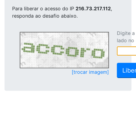
Para liberar o acesso
do IP
216.73.217.112
,
responda ao desafio abaixo.
Digite 
lado no
[trocar imagem]