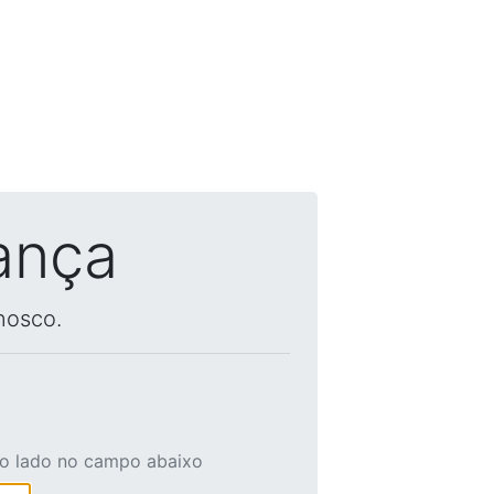
ança
nosco.
ao lado no campo abaixo