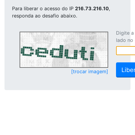
Para liberar o acesso
do IP
216.73.216.10
,
responda ao desafio abaixo.
Digite 
lado no
[trocar imagem]