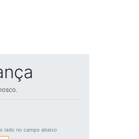
ança
nosco.
ao lado no campo abaixo