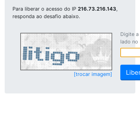
Para liberar o acesso
do IP
216.73.216.143
,
responda ao desafio abaixo.
Digite 
lado no
[trocar imagem]