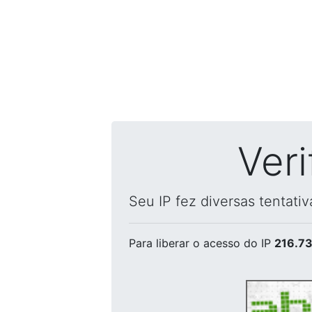
Ver
Seu IP fez diversas tentati
Para liberar o acesso
do IP
216.73