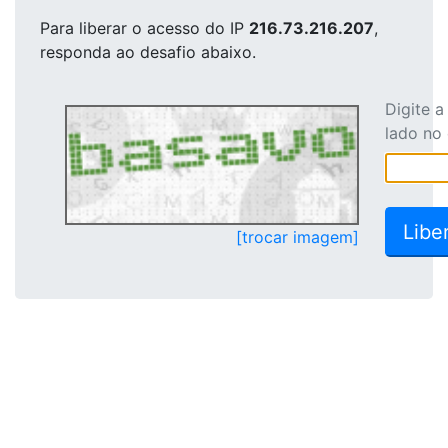
Para liberar o acesso
do IP
216.73.216.207
,
responda ao desafio abaixo.
Digite 
lado no
[trocar imagem]