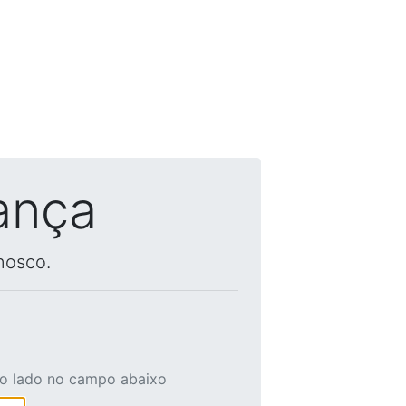
ança
nosco.
ao lado no campo abaixo