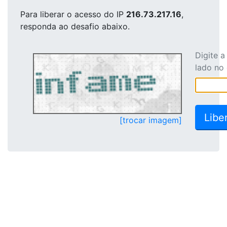
Para liberar o acesso
do IP
216.73.217.16
,
responda ao desafio abaixo.
Digite 
lado no
[trocar imagem]