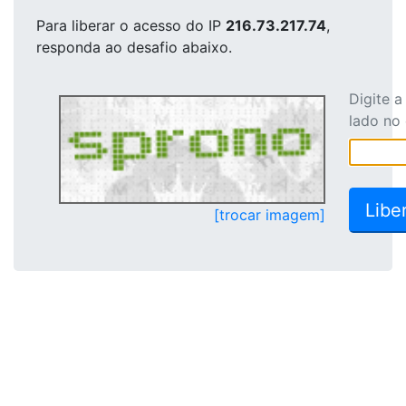
Para liberar o acesso
do IP
216.73.217.74
,
responda ao desafio abaixo.
Digite 
lado no
[trocar imagem]